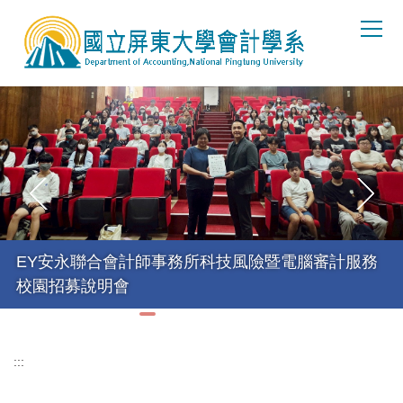
跳
到
主
要
內
容
區
EY安永聯合會計師事務所科技風險暨電腦審計服務
校園招募說明會
:::