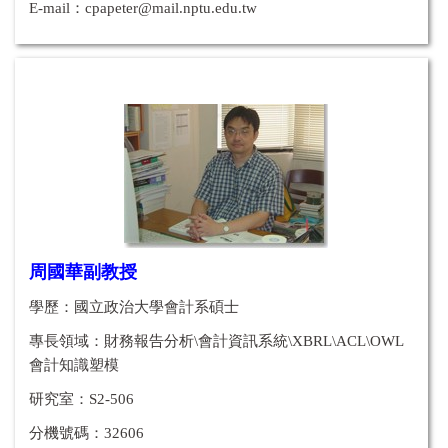
E-mail：
cpapeter@mail.nptu.edu.tw
周國華副教授
學歷：國立政治大學會計系碩士
專長領域：
財務報告分析\會計資訊系統\XBRL\ACL\OWL
會計知識塑模
研究室：S2-506
分機號碼：32606