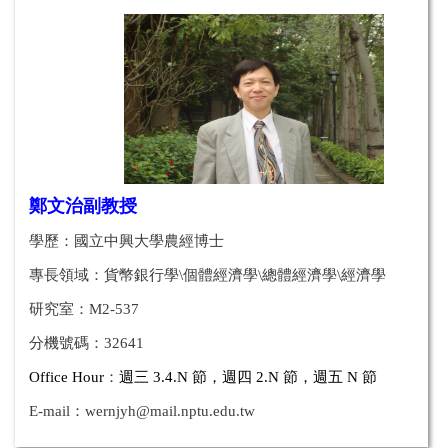
鄭文治副教授
學歷：國立中興大學農經博士
專長領域：
貨幣銀行學\個體經濟學\總體經濟學\經濟學
研究室：M2-537
分機號碼：32641
Office Hour
：
週三 3.4.N
節
，週四 2.
N
節
，
週五
N
節
E-mail：
wernjyh@mail.nptu.edu.tw