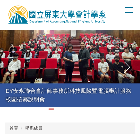
跳
到
主
要
內
容
區
EY安永聯合會計師事務所科技風險暨電腦審計服務
校園招募說明會
首頁
學系成員