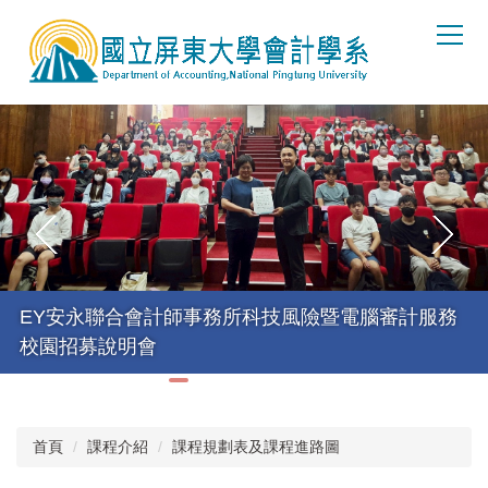
跳
到
主
要
內
容
區
EY安永聯合會計師事務所科技風險暨電腦審計服務
校園招募說明會
首頁
課程介紹
課程規劃表及課程進路圖