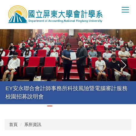
跳
到
主
要
內
容
區
EY安永聯合會計師事務所科技風險暨電腦審計服務
校園招募說明會
首頁
系所資訊