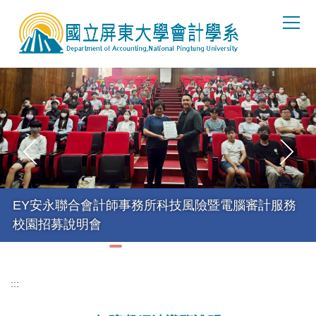
跳
到
主
要
內
容
區
EY安永聯合會計師事務所科技風險暨電腦審計服務
校園招募說明會
:::