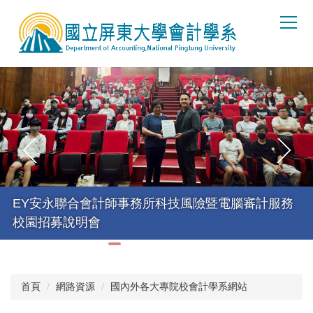
跳
到
主
要
內
容
區
EY安永聯合會計師事務所科技風險暨電腦審計服務
校園招募說明會
首頁
網路資源
國內外各大專院校會計學系網站