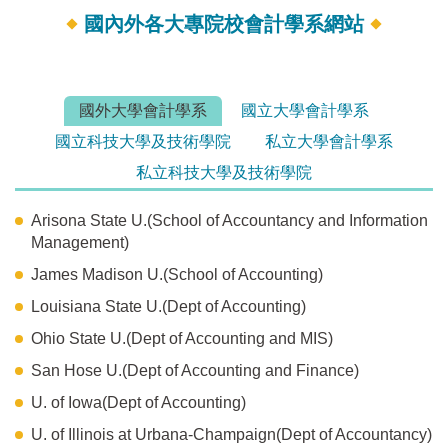
國內外各大專院校會計學系網站
國外大學會計學系
國立大學會計學系
國立科技大學及技術學院
私立大學會計學系
私立科技大學及技術學院
Arisona State U.(School of Accountancy and Information
Management)
James Madison U.(School of Accounting)
Louisiana State U.(Dept of Accounting)
Ohio State U.(Dept of Accounting and MIS)
San Hose U.(Dept of Accounting and Finance)
U. of Iowa(Dept of Accounting)
U. of Illinois at Urbana-Champaign(Dept of Accountancy)