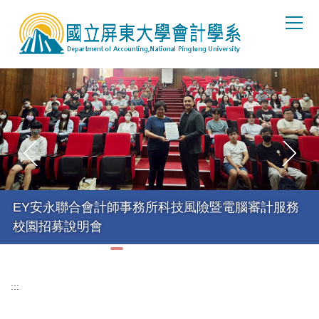
跳
到
主
要
內
容
區
EY安永聯合會計師事務所科技風險暨電腦審計服務
校園招募說明會
:::