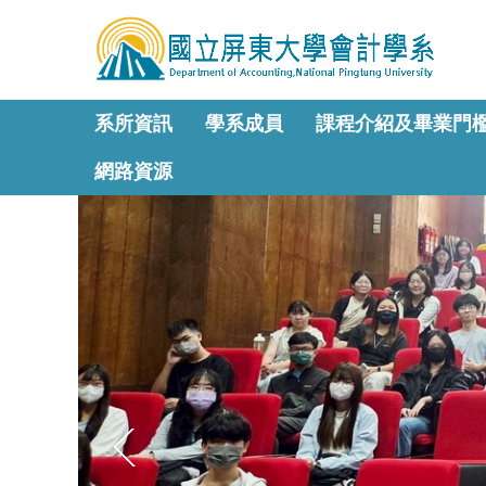
跳
到
主
要
內
系所資訊
學系成員
課程介紹及畢業門
容
區
網路資源