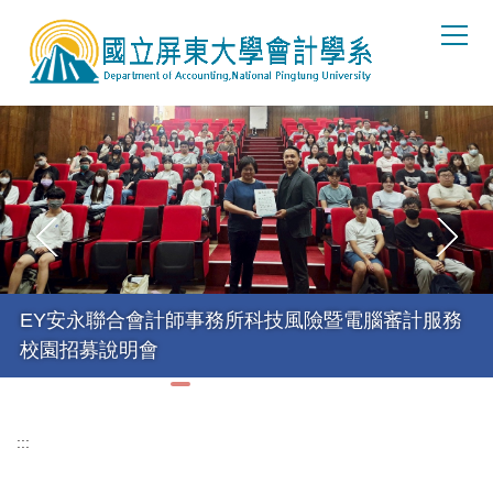
跳
到
主
要
內
容
區
EY安永聯合會計師事務所科技風險暨電腦審計服務
校園招募說明會
:::