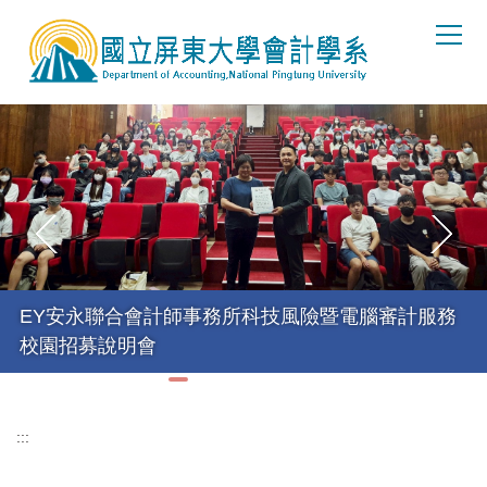
跳
到
主
要
內
容
區
EY安永聯合會計師事務所科技風險暨電腦審計服務
校園招募說明會
:::