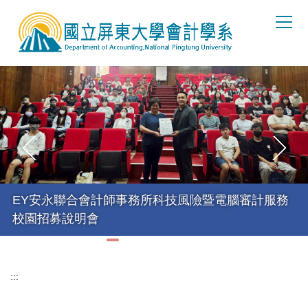
跳
到
主
要
內
容
區
EY安永聯合會計師事務所科技風險暨電腦審計服務
校園招募說明會
:::