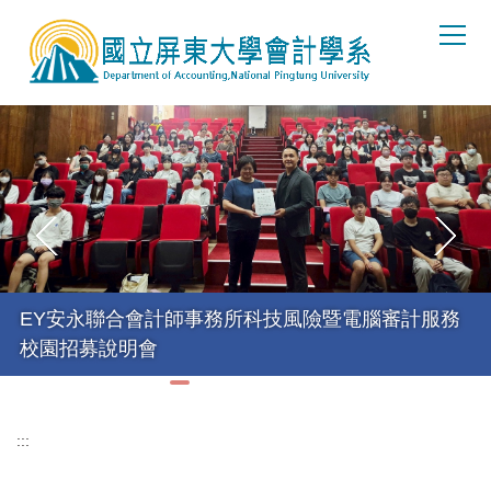
跳
到
主
要
內
容
區
EY安永聯合會計師事務所科技風險暨電腦審計服務
校園招募說明會
:::