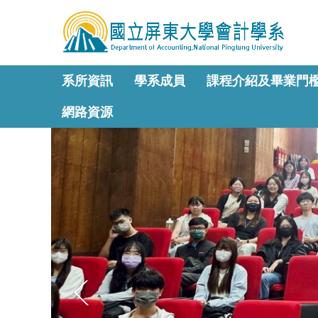
跳
到
主
要
內
系所資訊
學系成員
課程介紹及畢業門
容
區
網路資源