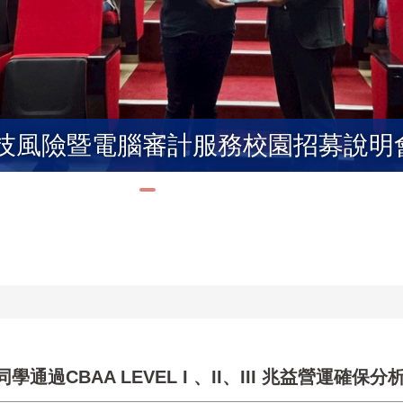
科技風險暨電腦審計服務校園招募說明
過CBAA LEVEL I 、II、III 兆益營運確保