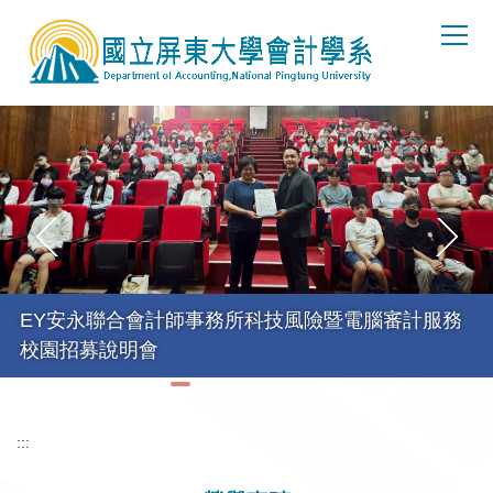
跳
到
主
要
內
容
區
EY安永聯合會計師事務所科技風險暨電腦審計服務
校園招募說明會
:::